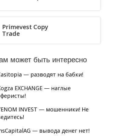
Primevest Copy
Trade
ам может быть интересно
Casitopia — разводят на бабки!
Kogza EXCHANGE — наглые
аферисты!
VENOM INVEST — мошенники! Не
ведитесь!
InsCapitalAG — вывода денег нет!