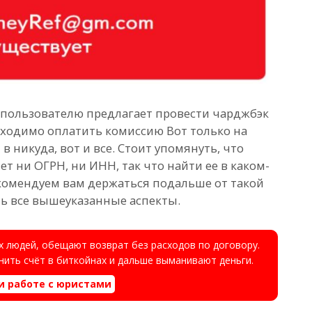
 пользователю предлагает провести чарджбэк
бходимо оплатить комиссию Вот только на
в никуда, вот и все. Стоит упомянуть, что
т ни ОГРН, ни ИНН, так что найти ее в каком-
Рекомендуем вам держаться подальше от такой
ь все вышеуказанные аспекты.
 людей, обещают возврат без расходов по договору.
ить счёт в биткойнах и дальше выманивают деньги.
и работе с юристами