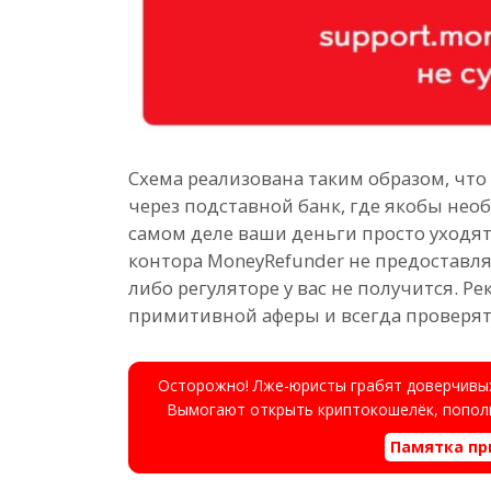
Схема реализована таким образом, что
через подставной банк, где якобы нео
самом деле ваши деньги просто уходят 
контора MoneyRefunder не предоставляе
либо регуляторе у вас не получится. 
примитивной аферы и всегда проверят
Осторожно! Лже-юристы грабят доверчивых
Вымогают открыть криптокошелёк, пополн
Памятка пр