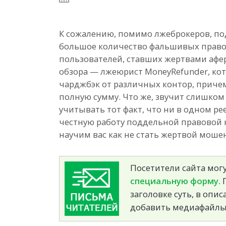
К сожалению, помимо лжеброкеров, по
большое количество фальшивых правов
пользователей, ставших жертвами афе
обзора — лжеюрист MoneyRefunder, ко
чарджбэк от различных контор, приче
полную сумму. Что же, звучит слишком
учитывать тот факт, что ни в одном р
честную работу поддельной правовой 
научим вас как не стать жертвой моше
Посетители сайта могу
специальную форму.
П
заголовке суть, в опи
добавить медиафайлы