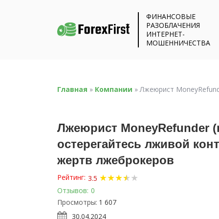
ФИНАНСОВЫЕ
РАЗОБЛАЧЕНИЯ
ИНТЕРНЕТ-
МОШЕННИЧЕСТВА
Главная
»
Компании
»
Лжеюрист MoneyRefund
Лжеюрист MoneyRefunder (
остерегайтесь лживой кон
жертв лжеброкеров
★
★
★
★
★
★
Рейтинг:
3.5
Отзывов:
0
Просмотры:
1 607
30.04.2024