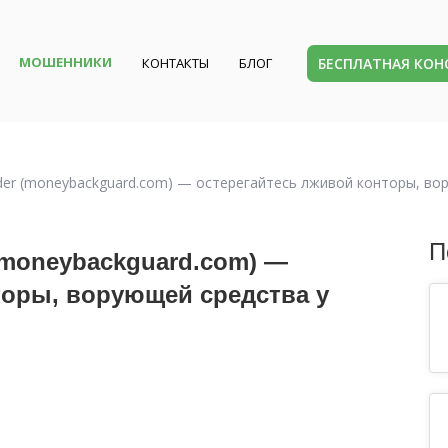
МОШЕННИКИ
БЕСПЛАТНАЯ КО
КОНТАКТЫ
БЛОГ
er (moneybackguard.com) — остерегайтесь лживой конторы, во
П
moneybackguard.com) —
торы, ворующей средства у