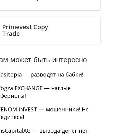
Primevest Copy
Trade
ам может быть интересно
Casitopia — разводят на бабки!
Kogza EXCHANGE — наглые
аферисты!
VENOM INVEST — мошенники! Не
ведитесь!
InsCapitalAG — вывода денег нет!