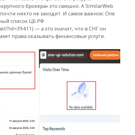
«крупного брокера» это смешно. А SimilarWeb
почти никто не заходит. И самое важное: One
ный список ЦБ РФ
tail/?id=39411) — а это значит, что в СНГ он
меет права оказывать финансовые услуги.