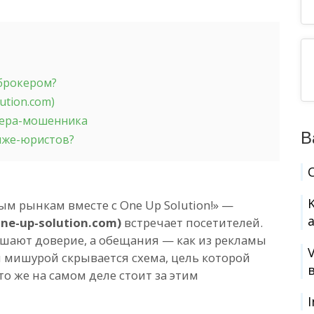
-брокером?
ution.com)
кера-мошенника
В
 лже-юристов?
м рынкам вместе с One Up Solution!» —
one-up-solution.com)
встречает посетителей.
ушают доверие, а обещания — как из рекламы
й мишурой скрывается схема, цель которой
о же на самом деле стоит за этим