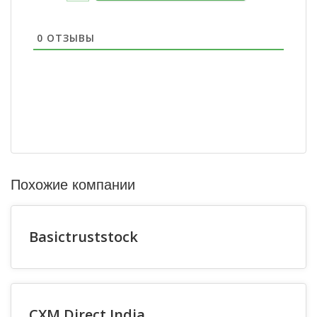
0
ОТЗЫВЫ
Похожие компании
Basictruststock
CXM Direct India