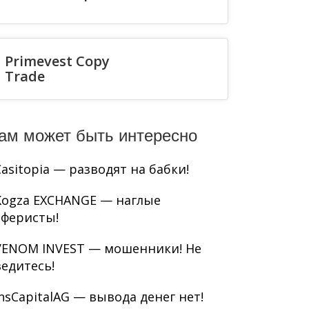
Primevest Copy
Trade
ам может быть интересно
Casitopia — разводят на бабки!
Kogza EXCHANGE — наглые
аферисты!
VENOM INVEST — мошенники! Не
ведитесь!
InsCapitalAG — вывода денег нет!