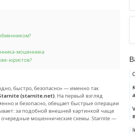
-обменником?
енника-мошенника
В
 лже-юристов?
дно, быстро, безопасно» — именно так
Starnite (starnite.net)
. На первый взгляд
менно и безопасно, обещает быстрые операции
ывает: за подобной внешней картинкой чаще
а очередные мошеннические схемы. Starnite —