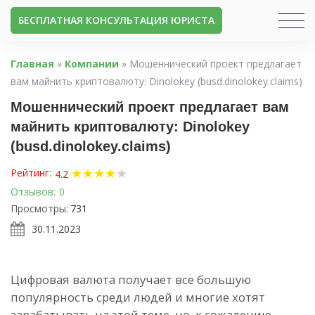
БЕСПЛАТНАЯ КОНСУЛЬТАЦИЯ ЮРИСТА
Главная
»
Компании
»
Мошеннический проект предлагает
вам майнить криптовалюту: Dinolokey (busd.dinolokey.claims)
Мошеннический проект предлагает вам
майнить криптовалюту: Dinolokey
(busd.dinolokey.claims)
★
★
★
★
★
Рейтинг:
4.2
Отзывов:
0
Просмотры:
731
30.11.2023
Цифровая валюта получает все большую
популярность среди людей и многие хотят
зарабатывать на этой теме, но, к сожалению,