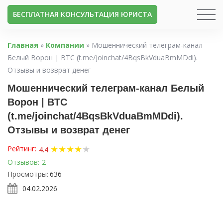
БЕСПЛАТНАЯ КОНСУЛЬТАЦИЯ ЮРИСТА
Главная
»
Компании
»
Мошеннический телеграм-канал
Белый Ворон | BTC (t.me/joinchat/4BqsBkVduaBmMDdi).
Отзывы и возврат денег
Мошеннический телеграм-канал Белый
Ворон | BTC
(t.me/joinchat/4BqsBkVduaBmMDdi).
Отзывы и возврат денег
★
★
★
★
★
Рейтинг:
4.4
Отзывов:
2
Просмотры:
636
04.02.2026