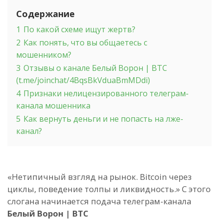
Содержание
1
По какой схеме ищут жертв?
2
Как понять, что вы общаетесь с
мошенником?
3
Отзывы о канале Белый Ворон | BTC
(t.me/joinchat/4BqsBkVduaBmMDdi)
4
Признаки нелицензированного телеграм-
канала мошенника
5
Как вернуть деньги и не попасть на лже-
канал?
«Нетипичный взгляд на рынок. Bitcoin через
циклы, поведение толпы и ликвидность.» С этого
слогана начинается подача телеграм-канала
Белый Ворон | BTC