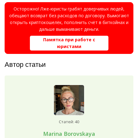
Осторожно! Лже-юристы грабят доверчивых людей,
обещают возврат без расходов по договору. Вымогают
открыть криптокошелёк, пополнить счёт в биткойнах и
дальше выманивают деньги.
Памятка при работе с
юристами
Автор статьи
Статей: 40
Marina Borovskaya