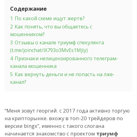
Содержание
1
По какой схеме ищут жертв?
2
Как понять, что вы общаетесь с
мошенником?
3
Отзывы о канале триумф спекулянта
(t.me/joinchat/iX793o3MvEs1MjIy)
4
Признаки нелицензированного телеграм-
канала мошенника
5
Как вернуть деньги и не попасть на лже-
канал?
“Меня зовут георгий. с 2017 года активно торгую
на крипторынке. вхожу в топ-20 трейдеров по
версии bingx”, именно с такого слогана
начинается знакомство с проектом
триумф