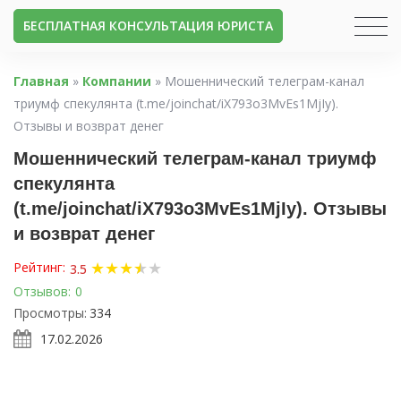
БЕСПЛАТНАЯ КОНСУЛЬТАЦИЯ ЮРИСТА
Главная
»
Компании
»
Мошеннический телеграм-канал
триумф спекулянта (t.me/joinchat/iX793o3MvEs1MjIy).
Отзывы и возврат денег
Мошеннический телеграм-канал триумф
спекулянта
(t.me/joinchat/iX793o3MvEs1MjIy). Отзывы
и возврат денег
★
★
★
★
★
★
Рейтинг:
3.5
Отзывов:
0
Просмотры:
334
17.02.2026