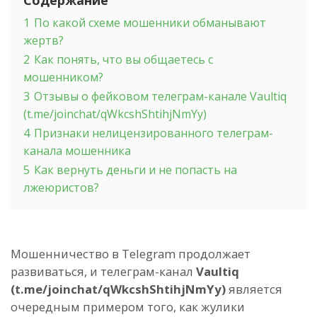
1
По какой схеме мошенники обманывают
жертв?
2
Как понять, что вы общаетесь с
мошенником?
3
Отзывы о фейковом телеграм-канале Vaultiq
(t.me/joinchat/qWkcshShtihjNmYy)
4
Признаки нелицензированного телеграм-
канала мошенника
5
Как вернуть деньги и не попасть на
лжеюристов?
Мошенничество в Telegram продолжает
развиваться, и телеграм-канал
Vaultiq
(t.me/joinchat/qWkcshShtihjNmYy)
является
очередным примером того, как жулики