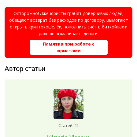
Осторожно! Лже-юристы грабят доверчивых людей,
обещают возврат без расходов по договору. Вымогают
открыть криптокошелёк, пополнить счёт в биткойнах и
дальше выманивают деньги.
Памятка при работе с
юристами
Автор статьи
Статей: 42