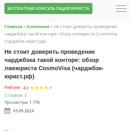
БЕСПЛАТНАЯ КОНСУЛЬТАЦИЯ ЮРИСТА
Главная
»
Компании
»
Не стоит доверять проведение
чарджбэка такой конторе: обзор лжеюриста CosmoVisa
(чарджбэк-юрист.рф)
Не стоит доверять проведение
чарджбэка такой конторе: обзор
лжеюриста CosmoVisa (чарджбэк-
юрист.рф)
★
★
★
★
★
Рейтинг:
4.3
Отзывов:
0
Просмотры:
1 770
03.09.2024