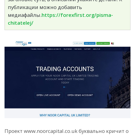
публикации можно добавить
медиафайлы.
https://forexfirst.org/pisma-
chitatelej/
Проект www.noorcapital.co.uk буквально кричит о