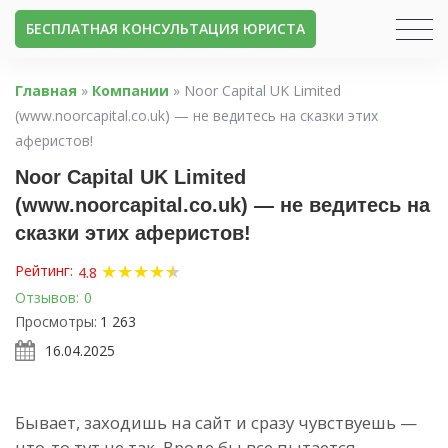
БЕСПЛАТНАЯ КОНСУЛЬТАЦИЯ ЮРИСТА
Главная
»
Компании
»
Noor Capital UK Limited
(www.noorcapital.co.uk) — не ведитесь на сказки этих
аферистов!
Noor Capital UK Limited
(www.noorcapital.co.uk) — не ведитесь на
сказки этих аферистов!
★
★
★
★
★
★
Рейтинг:
4.8
Отзывов:
0
Просмотры:
1 263
16.04.2025
Бывает, заходишь на сайт и сразу чувствуешь —
что-то тут не так. Вроде бы все пытается