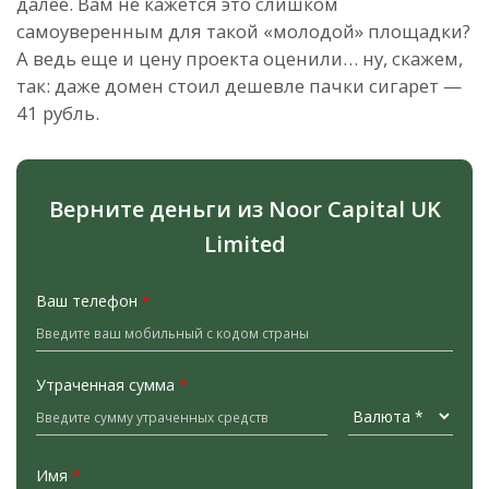
далее. Вам не кажется это слишком
самоуверенным для такой «молодой» площадки?
А ведь еще и цену проекта оценили… ну, скажем,
так: даже домен стоил дешевле пачки сигарет —
41 рубль.
Верните деньги из Noor Capital UK
Limited
Ваш телефон
*
Утраченная сумма
*
Имя
*