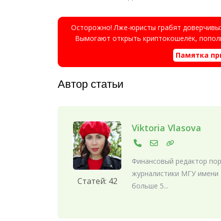
Осторожно! Лже-юристы грабят доверчивых
Вымогают открыть криптокошелёк, пополн
Памятка пр
Автор статьи
Viktoria Vlasova
Финансовый редактор порт
журналистики МГУ имени 
Статей: 42
больше 5...