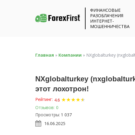
ФИНАНСОВЫЕ
РАЗОБЛАЧЕНИЯ
ИНТЕРНЕТ-
МОШЕННИЧЕСТВА
Главная
»
Компании
»
NXglobalturkey (nxglob
NXglobalturkey (nxglobaltu
этот лохотрон!
★
★
★
★
★
★
Рейтинг:
4.6
Отзывов:
0
Просмотры:
1 037
16.06.2025