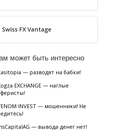
Swiss FX Vantage
ам может быть интересно
Casitopia — разводят на бабки!
Kogza EXCHANGE — наглые
аферисты!
VENOM INVEST — мошенники! Не
ведитесь!
InsCapitalAG — вывода денег нет!