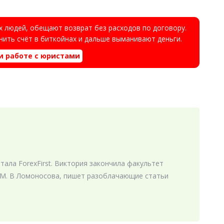
 людей, обещают возврат без расходов по договору.
ить счёт в биткойнах и дальше выманивают деньги.
и работе с юристами
ала ForexFirst. Виктория закончила факультет
М. В Ломоносова, пишет разоблачающие статьи