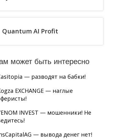
Quantum AI Profit
ам может быть интересно
Casitopia — разводят на бабки!
Kogza EXCHANGE — наглые
аферисты!
VENOM INVEST — мошенники! Не
ведитесь!
InsCapitalAG — вывода денег нет!