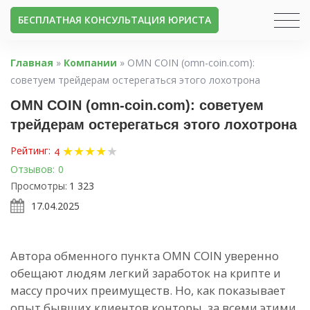
БЕСПЛАТНАЯ КОНСУЛЬТАЦИЯ ЮРИСТА
Главная
»
Компании
»
OMN COIN (omn-coin.com):
советуем трейдерам остерегаться этого лохотрона
OMN COIN (omn-coin.com): советуем
трейдерам остерегаться этого лохотрона
★
★
★
★
★
Рейтинг:
4
Отзывов:
0
Просмотры:
1 323
17.04.2025
Автора обменного пункта
OMN COIN уверенно
обещают людям легкий заработок на крипте и
массу прочих преимуществ. Но, как показывает
опыт бывших клиентов конторы, за всеми этими