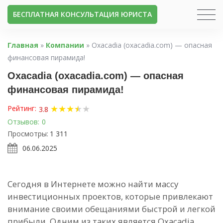
БЕСПЛАТНАЯ КОНСУЛЬТАЦИЯ ЮРИСТА
Главная
»
Компании
»
Oxacadia (oxacadia.com) — опасная
финансовая пирамида!
Oxacadia (oxacadia.com) — опасная
финансовая пирамида!
★
★
★
★
★
★
Рейтинг:
3.8
Отзывов:
0
Просмотры:
1 311
06.06.2025
Сегодня в Интернете можно найти массу
инвестиционных проектов, которые привлекают
внимание своими обещаниями быстрой и легкой
прибыли. Одним из таких является Oxacadia.