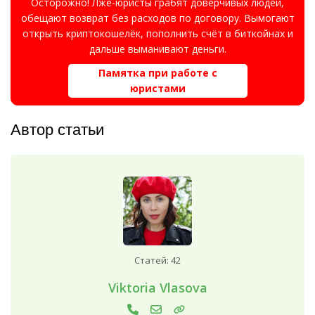
Осторожно! Лже-юристы грабят доверчивых людей,
обещают возврат без расходов по договору. Вымогают
открыть криптокошелёк, пополнить счёт в биткойнах и
дальше выманивают деньги.
Памятка при работе с
юристами
Автор статьи
Статей: 42
Viktoria Vlasova