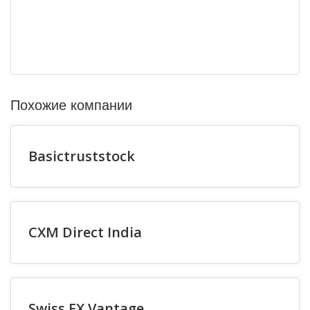
Похожие компании
Basictruststock
CXM Direct India
Swiss FX Vantage