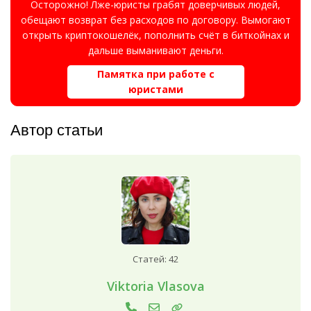
Осторожно! Лже-юристы грабят доверчивых людей,
обещают возврат без расходов по договору. Вымогают
открыть криптокошелёк, пополнить счёт в биткойнах и
дальше выманивают деньги.
Памятка при работе с
юристами
Автор статьи
Статей: 42
Viktoria Vlasova