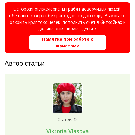
Осторожно! Лже-юристы грабят доверчивых людей,
обещают возврат без расходов по договору. Вымогают
открыть криптокошелёк, пополнить счёт в биткойнах и
дальше выманивают деньги.
Памятка при работе с
юристами
Автор статьи
Статей: 42
Viktoria Vlasova