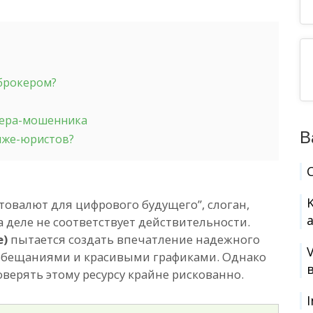
-брокером?
кера-мошенника
В
 лже-юристов?
товалют для цифрового будущего”, слоган,
деле не соответствует действительности.
e)
пытается создать впечатление надежного
 обещаниями и красивыми графиками. Однако
оверять этому ресурсу крайне рискованно.