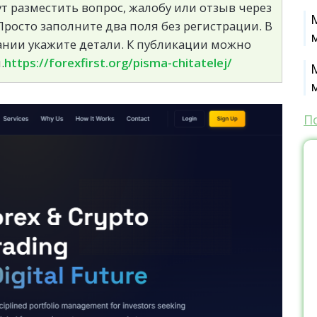
т разместить вопрос, жалобу или отзыв через
росто заполните два поля без регистрации. В
сании укажите детали. К публикации можно
.
https://forexfirst.org/pisma-chitatelej/
П