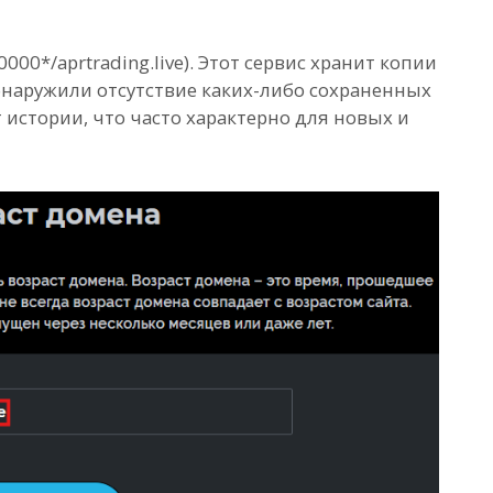
0000*/aprtrading.live). Этот сервис хранит копии
бнаружили отсутствие каких-либо сохраненных
т истории, что часто характерно для новых и