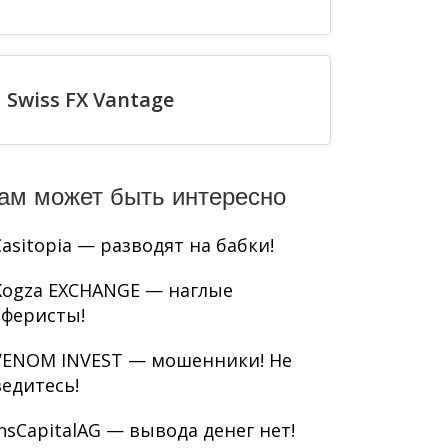
Swiss FX Vantage
ам может быть интересно
Casitopia — разводят на бабки!
Kogza EXCHANGE — наглые
аферисты!
VENOM INVEST — мошенники! Не
ведитесь!
InsCapitalAG — вывода денег нет!