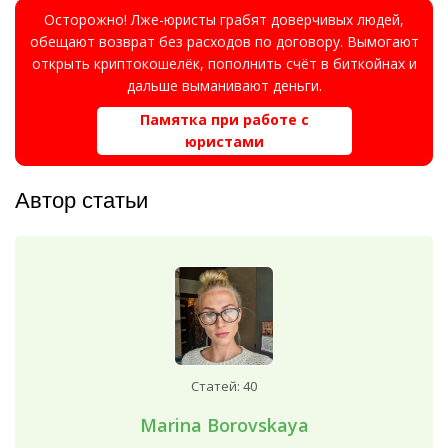
Осторожно! Лже-юристы грабят доверчивых людей,
обещают возврат без расходов по договору. Вымогают
открыть криптокошелёк, пополнить счёт в биткойнах и
дальше выманивают деньги.
Памятка при работе с
юристами
Автор статьи
Статей: 40
Marina Borovskaya