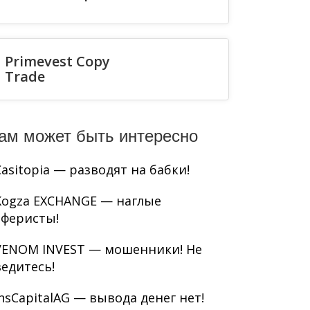
Primevest Copy
Trade
ам может быть интересно
Casitopia — разводят на бабки!
Kogza EXCHANGE — наглые
аферисты!
VENOM INVEST — мошенники! Не
ведитесь!
InsCapitalAG — вывода денег нет!