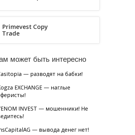
Primevest Copy
Trade
ам может быть интересно
Casitopia — разводят на бабки!
Kogza EXCHANGE — наглые
аферисты!
VENOM INVEST — мошенники! Не
ведитесь!
InsCapitalAG — вывода денег нет!