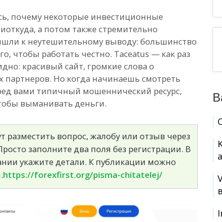
сь, почему некоторые инвестиционные
иоткуда, а потом также стремительно
ишли к неутешительному выводу: большинство
го, чтобы работать честно. Taceatus — как раз
идно: красивый сайт, громкие слова о
 партнеров. Но когда начинаешь смотреть
еред вами типичный мошеннический ресурс,
В
тобы выманивать деньги.
т разместить вопрос, жалобу или отзыв через
росто заполните два поля без регистрации. В
сании укажите детали. К публикации можно
.
https://forexfirst.org/pisma-chitatelej/