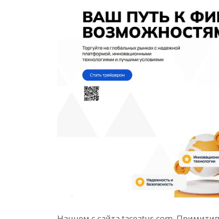
Начнем с сайта taceatus.com. Примитив