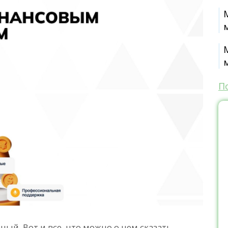
П
ный. Вот и все, что можно о нем сказать.