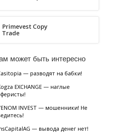
Primevest Copy
Trade
ам может быть интересно
Casitopia — разводят на бабки!
Kogza EXCHANGE — наглые
аферисты!
VENOM INVEST — мошенники! Не
ведитесь!
InsCapitalAG — вывода денег нет!