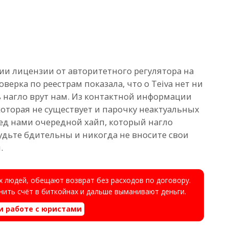
ии лицензии от авторитетного регулятора на
ерка по реестрам показала, что о Teiva нет ни
нагло врут нам. Из контактной информации
оторая не существует и парочку неактуальных
еред нами очередной хайп, который нагло
удьте бдительны и никогда не вносите свои
.
 людей, обещают возврат без расходов по договору.
ить счёт в биткойнах и дальше выманивают деньги.
и работе с юристами