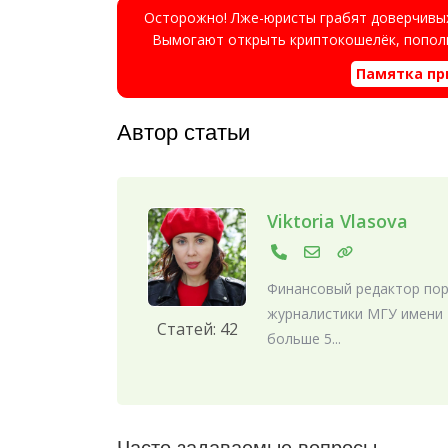
Осторожно! Лже-юристы грабят доверчивых
Вымогают открыть криптокошелёк, пополн
Памятка пр
Автор статьи
Viktoria Vlasova
Финансовый редактор порт
журналистики МГУ имени 
Статей: 42
больше 5...
Часто задаваемые вопросы