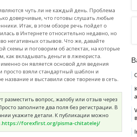
вляются чуть ли не каждый день. Проблема
лько доверчивые, что готовы слушать любые
нники. Итак, в этом обзоре речь пойдет о
вилась в Интернете относительно недавно, но
во негативных отзывов. Что же, давайте
й схемы и поговорим об аспектах, на которые
м, как вкладывать деньги в лжеюриста.
В
 именно он является основой для ведения
и просто взяли стандартный шаблон и
е название и выставили свое творение в сеть.
т разместить вопрос, жалобу или отзыв через
росто заполните два поля без регистрации. В
сании укажите детали. К публикации можно
.
https://forexfirst.org/pisma-chitatelej/