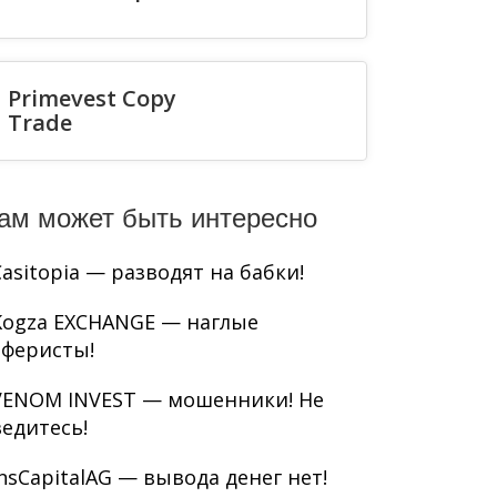
Primevest Copy
Trade
ам может быть интересно
Casitopia — разводят на бабки!
Kogza EXCHANGE — наглые
аферисты!
VENOM INVEST — мошенники! Не
ведитесь!
InsCapitalAG — вывода денег нет!