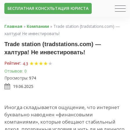
БЕСПЛАТНАЯ КОНСУЛЬТАЦИЯ ЮРИСТА
Главная
»
Компании
»
Trade station (tradstations.com) —
халтура! Не инвестировать!
Trade station (tradstations.com) —
халтура! Не инвестировать!
★
★
★
★
★
Рейтинг:
4.3
Отзывов:
0
Просмотры:
974
19.06.2025
Иногда складывается ощущение, что интернет
буквально наводнен «финансовыми
компаниями», которые обещают стабильный
доход, прозрачные условия и чуть ли не личного