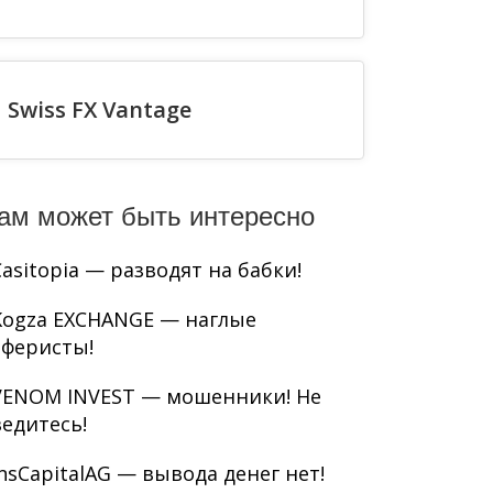
Swiss FX Vantage
ам может быть интересно
Casitopia — разводят на бабки!
Kogza EXCHANGE — наглые
аферисты!
VENOM INVEST — мошенники! Не
ведитесь!
InsCapitalAG — вывода денег нет!