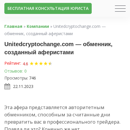
БЕСПЛАТНАЯ КОНСУЛЬТАЦИЯ ЮРИСТА
Главная
»
Компании
»
Unitedcryptochange.com —
обменник, созданный аферистами
Unitedcryptochange.com — обменник,
созданный аферистами
★
★
★
★
★
★
Рейтинг:
4.6
Отзывов:
0
Просмотры:
746
22.11.2023
Эта афера представляется авторитетным
обменником, способным за считанные дни
превратить вас в профессионального трейдера.
Правда ли это? Конечно же нет,