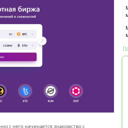
П
нно с него начинается знакомство с