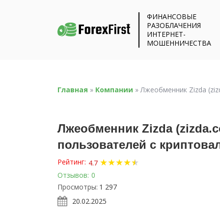
ФИНАНСОВЫЕ
РАЗОБЛАЧЕНИЯ
ИНТЕРНЕТ-
МОШЕННИЧЕСТВА
Главная
»
Компании
»
Лжеобменник Zizda (z
Лжеобменник Zizda (zizda
пользователей с криптов
★
★
★
★
★
★
Рейтинг:
4.7
Отзывов:
0
Просмотры:
1 297
20.02.2025