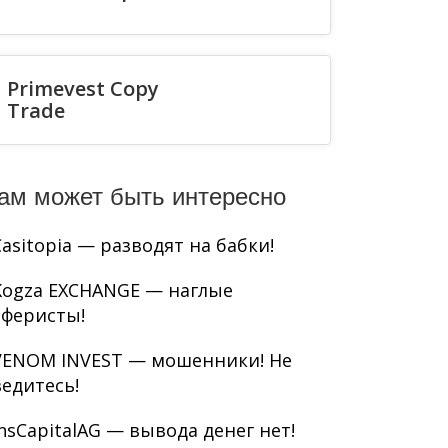
Primevest Copy
Trade
ам может быть интересно
Casitopia — разводят на бабки!
Kogza EXCHANGE — наглые
аферисты!
VENOM INVEST — мошенники! Не
ведитесь!
InsCapitalAG — вывода денег нет!