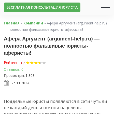
БЕСПЛАТНАЯ КОНСУЛЬТАЦИЯ ЮРИСТА
Главная
»
Компании
»
Афера Аргумент (argument-help.ru)
— полностью фальшивые юристы-аферисты!
Афера Аргумент (argument-help.ru) —
полностью фальшивые юристы-
аферисты!
★
★
★
★
★
★
Рейтинг:
3.7
Отзывов:
0
Просмотры:
1 308
25.11.2024
Поддельные юристы появляются в сети чуть ли
не каждый день и все они нацелены
исключительно на кражу денег у неопытных