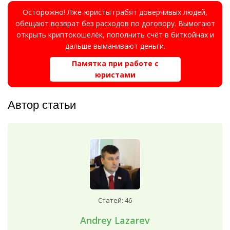
Осторожно! Лже-юристы грабят доверчивых людей,
обещают возврат без расходов по договору. Вымогают
открыть криптокошелёк, пополнить счёт в биткойнах и
дальше выманивают деньги.
Памятка при работе с
юристами
Автор статьи
Статей: 46
Andrey Lazarev