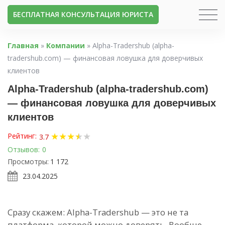
БЕСПЛАТНАЯ КОНСУЛЬТАЦИЯ ЮРИСТА
Главная
»
Компании
»
Alpha-Tradershub (alpha-
tradershub.com) — финансовая ловушка для доверчивых
клиентов
Alpha-Tradershub (alpha-tradershub.com)
— финансовая ловушка для доверчивых
клиентов
★
★
★
★
★
★
Рейтинг:
3.7
Отзывов:
0
Просмотры:
1 172
23.04.2025
Сразу скажем: Alpha-Tradershub — это не та
платформа, которой можно доверять. Вообще.