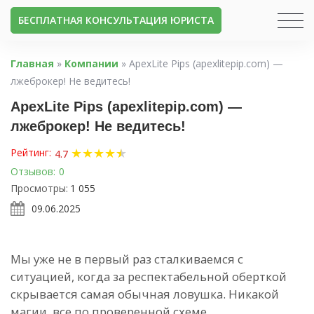
БЕСПЛАТНАЯ КОНСУЛЬТАЦИЯ ЮРИСТА
Главная
»
Компании
»
ApexLite Pips (apexlitepip.com) —
лжеброкер! Не ведитесь!
ApexLite Pips (apexlitepip.com) —
лжеброкер! Не ведитесь!
★
★
★
★
★
★
Рейтинг:
4.7
Отзывов:
0
Просмотры:
1 055
09.06.2025
Мы уже не в первый раз сталкиваемся с
ситуацией, когда за респектабельной оберткой
скрывается самая обычная ловушка. Никакой
магии, все по проверенной схеме.