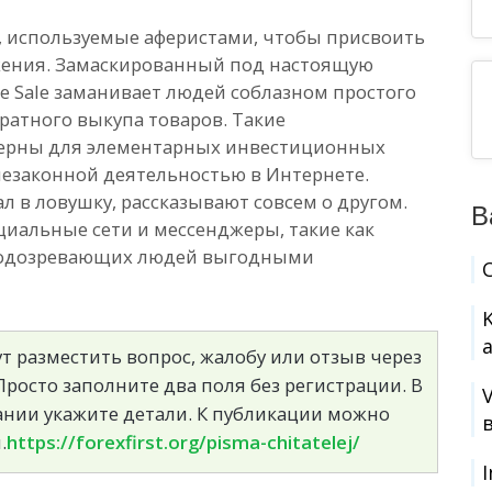
и, используемые аферистами, чтобы присвоить
жения. Замаскированный под настоящую
ee Sale заманивает людей соблазном простого
атного выкупа товаров. Такие
терны для элементарных инвестиционных
незаконной деятельностью в Интернете.
л в ловушку, рассказывают совсем о другом.
В
циальные сети и мессенджеры, такие как
 подозревающих людей выгодными
т разместить вопрос, жалобу или отзыв через
росто заполните два поля без регистрации. В
сании укажите детали. К публикации можно
.
https://forexfirst.org/pisma-chitatelej/