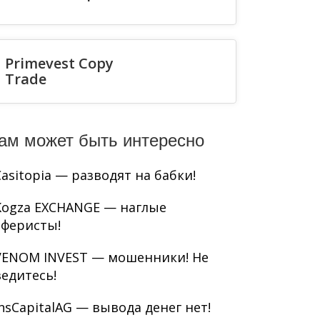
Primevest Copy
Trade
ам может быть интересно
Casitopia — разводят на бабки!
Kogza EXCHANGE — наглые
аферисты!
VENOM INVEST — мошенники! Не
ведитесь!
InsCapitalAG — вывода денег нет!