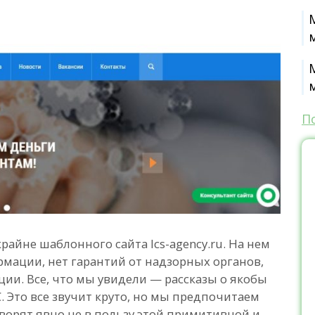
П
райне шаблонного сайта lcs-agency.ru. На нем
мации, нет гарантий от надзорных органов,
ции. Все, что мы увидели — рассказы о якобы
 Это все звучит круто, но мы предпочитаем
оворят явно не в пользу этой примитивной и