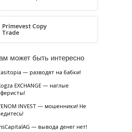
Primevest Copy
Trade
ам может быть интересно
Casitopia — разводят на бабки!
Kogza EXCHANGE — наглые
аферисты!
VENOM INVEST — мошенники! Не
ведитесь!
InsCapitalAG — вывода денег нет!