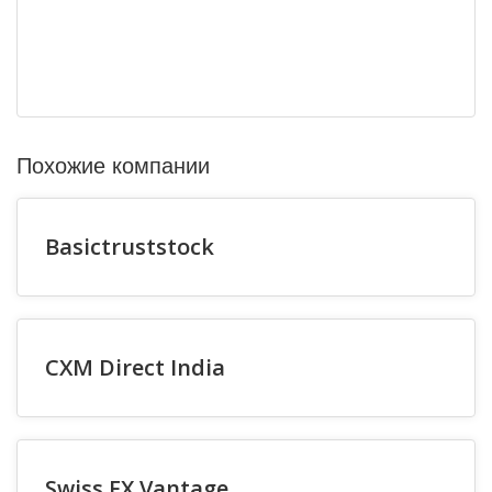
Похожие компании
Basictruststock
CXM Direct India
Swiss FX Vantage