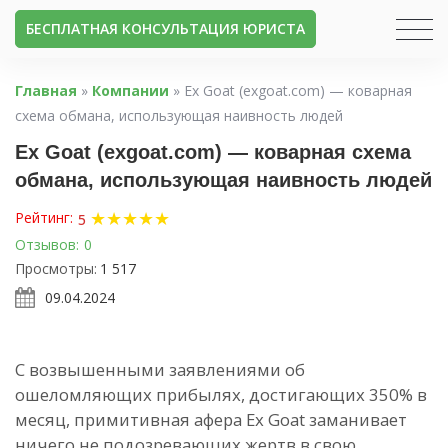
БЕСПЛАТНАЯ КОНСУЛЬТАЦИЯ ЮРИСТА
Главная
»
Компании
»
Ex Goat (exgoat.com) — коварная
схема обмана, использующая наивность людей
Ex Goat (exgoat.com) — коварная схема
обмана, использующая наивность людей
★
★
★
★
★
Рейтинг:
5
Отзывов:
0
Просмотры:
1 517
09.04.2024
С возвышенными заявлениями об
ошеломляющих прибылях, достигающих 350% в
месяц, примитивная афера Ex Goat заманивает
ничего не подозревающих жертв в свою