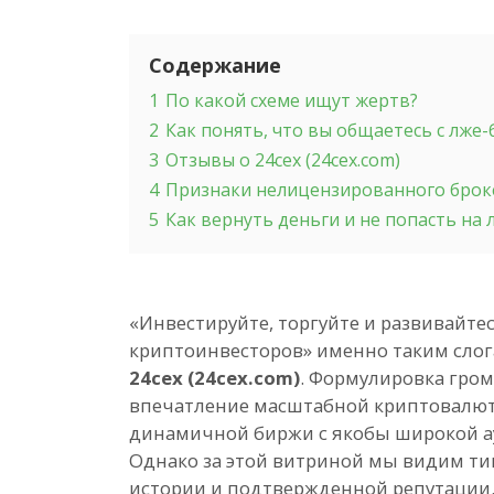
Содержание
1
По какой схеме ищут жертв?
2
Как понять, что вы общаетесь с лже
3
Отзывы о 24cex (24cex.com)
4
Признаки нелицензированного бро
5
Как вернуть деньги и не попасть на
«Инвестируйте, торгуйте и развивайте
криптоинвесторов» именно таким слог
24cex (24cex.com)
. Формулировка гром
впечатление масштабной криптовалют
динамичной биржи с якобы широкой а
Однако за этой витриной мы видим ти
истории и подтвержденной репутации