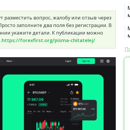
т разместить вопрос, жалобу или отзыв через
росто заполните два поля без регистрации. В
сании укажите детали. К публикации можно
.
https://forexfirst.org/pisma-chitatelej/
П