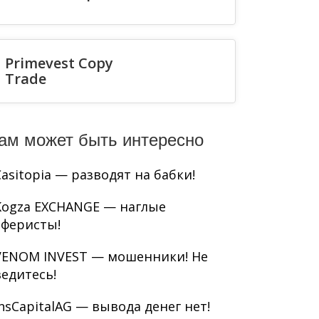
Primevest Copy
Trade
ам может быть интересно
Casitopia — разводят на бабки!
Kogza EXCHANGE — наглые
аферисты!
VENOM INVEST — мошенники! Не
ведитесь!
InsCapitalAG — вывода денег нет!