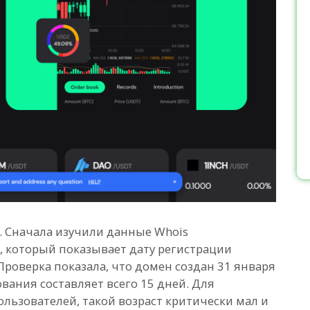
. Сначала изучили данные Whois
иса, который показывает дату регистрации
Проверка показала, что домен создан 31 января
ования составляет всего 15 дней. Для
льзователей, такой возраст критически мал и