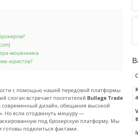
-брокером?
.com)
кера-мошенника
В
 лже-юристов?
ности с помощью нашей передовой платформы
ий слоган встречает посетителей
Bullage Trade
во: современный дизайн, обещания высокой
. Но если отодвинуть мишуру —
маскированную под брокерскую платформу. Мы
и готовы поделиться фактами.