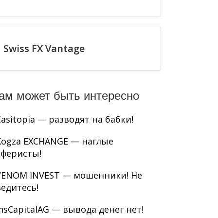
Swiss FX Vantage
ам может быть интересно
Casitopia — разводят на бабки!
Kogza EXCHANGE — наглые
аферисты!
VENOM INVEST — мошенники! Не
ведитесь!
InsCapitalAG — вывода денег нет!