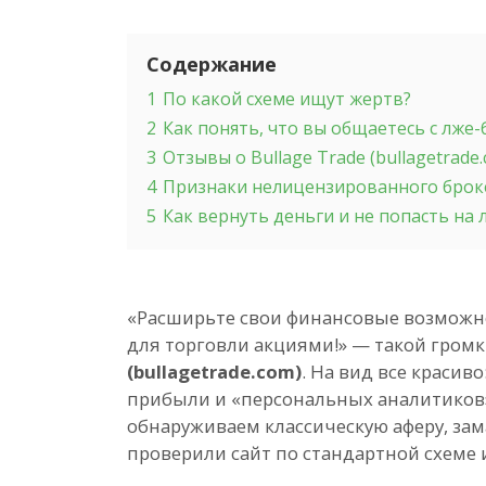
Содержание
1
По какой схеме ищут жертв?
2
Как понять, что вы общаетесь с лже
3
Отзывы о Bullage Trade (bullagetrade
4
Признаки нелицензированного бро
5
Как вернуть деньги и не попасть на
«Расширьте свои финансовые возмож
для торговли акциями!» — такой громк
(bullagetrade.com)
. На вид все краси
прибыли и «персональных аналитиков»
обнаруживаем классическую аферу, за
проверили сайт по стандартной схеме 