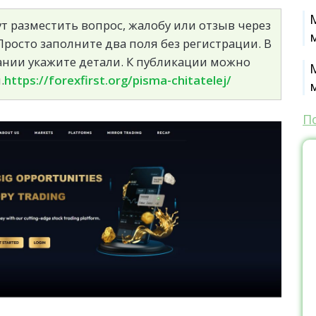
т разместить вопрос, жалобу или отзыв через
росто заполните два поля без регистрации. В
сании укажите детали. К публикации можно
.
https://forexfirst.org/pisma-chitatelej/
П