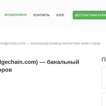
МОШЕННИКИ
БЕСПЛАТНАЯ КО
КОНТАКТЫ
БЛОГ
sionedgechain.com) — банальный развод неопытных инвесторов
П
edgechain.com) — банальный
оров