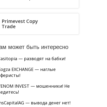
Primevest Copy
Trade
ам может быть интересно
Casitopia — разводят на бабки!
Kogza EXCHANGE — наглые
аферисты!
VENOM INVEST — мошенники! Не
ведитесь!
InsCapitalAG — вывода денег нет!