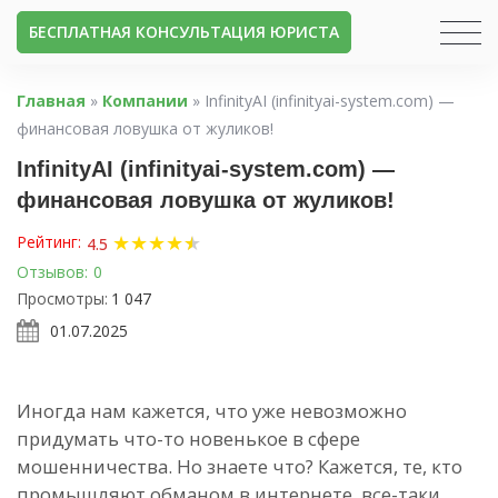
БЕСПЛАТНАЯ КОНСУЛЬТАЦИЯ ЮРИСТА
Главная
»
Компании
»
InfinityAI (infinityai-system.com) —
финансовая ловушка от жуликов!
InfinityAI (infinityai-system.com) —
финансовая ловушка от жуликов!
★
★
★
★
★
★
Рейтинг:
4.5
Отзывов:
0
Просмотры:
1 047
01.07.2025
Иногда нам кажется, что уже невозможно
придумать что-то новенькое в сфере
мошенничества. Но знаете что? Кажется, те, кто
промышляют обманом в интернете, все-таки