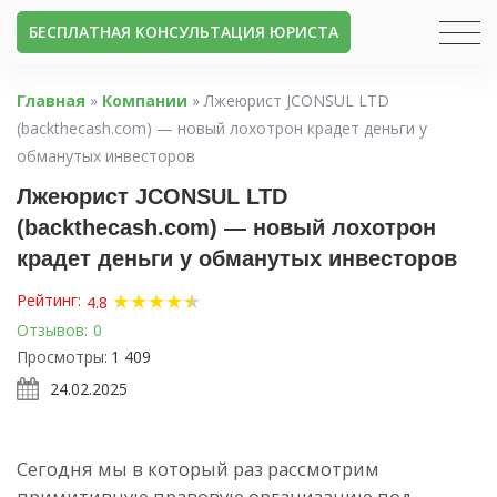
БЕСПЛАТНАЯ КОНСУЛЬТАЦИЯ ЮРИСТА
Главная
»
Компании
»
Лжеюрист JCONSUL LTD
(backthecash.com) — новый лохотрон крадет деньги у
обманутых инвесторов
Лжеюрист JCONSUL LTD
(backthecash.com) — новый лохотрон
крадет деньги у обманутых инвесторов
★
★
★
★
★
★
Рейтинг:
4.8
Отзывов:
0
Просмотры:
1 409
24.02.2025
Сегодня мы в который раз рассмотрим
примитивную правовую организацию под