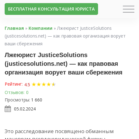
БЕСПЛАТНАЯ КОНСУЛЬТАЦИЯ ЮРИСТА
Главная
»
Компании
»
Лжеюрист JusticeSolutions
(justicesolutions.net) — как правовая организация ворует
ваши сбережения
Лжеюрист JusticeSolutions
(justicesolutions.net) — как правовая
организация ворует ваши сбережения
★
★
★
★
★
★
Рейтинг:
4.5
Отзывов:
0
Просмотры:
1 660
05.02.2024
Это расследование посвящено обманным
маневрам псевдоюридической фирмы