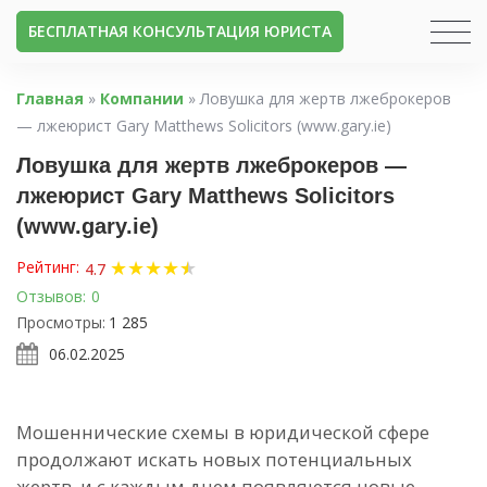
БЕСПЛАТНАЯ КОНСУЛЬТАЦИЯ ЮРИСТА
Главная
»
Компании
»
Ловушка для жертв лжеброкеров
— лжеюрист Gary Matthews Solicitors (www.gary.ie)
Ловушка для жертв лжеброкеров —
лжеюрист Gary Matthews Solicitors
(www.gary.ie)
★
★
★
★
★
★
Рейтинг:
4.7
Отзывов:
0
Просмотры:
1 285
06.02.2025
Мошеннические схемы в юридической сфере
продолжают искать новых потенциальных
жертв, и с каждым днем появляются новые