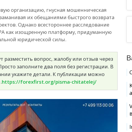
овую организацию, гнусная мошенническая
, заманивая их обещаниями быстрого возврата
оектов. Однако всестороннее расследование
ЗРА как изощренную платформу, придуманную
альной юридической силы.
В
т разместить вопрос, жалобу или отзыв через
росто заполните два поля без регистрации. В
сании укажите детали. К публикации можно
.
https://forexfirst.org/pisma-chitatelej/