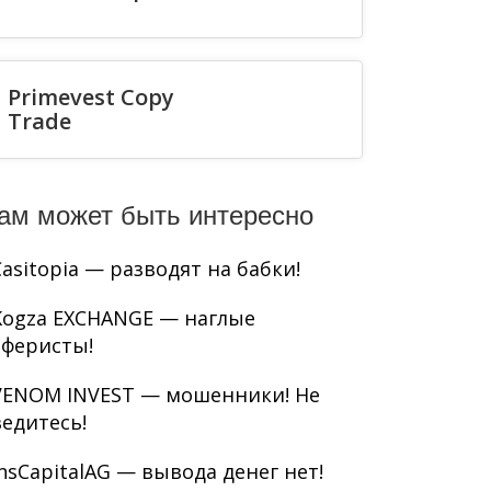
Primevest Copy
Trade
ам может быть интересно
Casitopia — разводят на бабки!
Kogza EXCHANGE — наглые
аферисты!
VENOM INVEST — мошенники! Не
ведитесь!
InsCapitalAG — вывода денег нет!