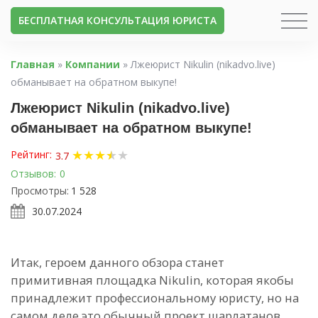
БЕСПЛАТНАЯ КОНСУЛЬТАЦИЯ ЮРИСТА
Главная
»
Компании
»
Лжеюрист Nikulin (nikadvo.live)
обманывает на обратном выкупе!
Лжеюрист Nikulin (nikadvo.live)
обманывает на обратном выкупе!
★
★
★
★
★
★
Рейтинг:
3.7
Отзывов:
0
Просмотры:
1 528
30.07.2024
Итак, героем данного обзора станет
примитивная площадка Nikulin, которая якобы
принадлежит профессиональному юристу, но на
самом деле это обычный проект шарлатанов.