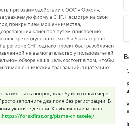
сть при взаимодействии с ООО «Юркон»,
 уважаемую фирму в СНГ. Несмотря на свои
т под прикрытием мошенничества,
одозревающих клиентов путем присвоения
ркон» претендует на то, чтобы быть хорошо
 в регионе СНГ, однако проект был разоблачен
равленной на вымогательство у пользователей
В
ельном обзоре наша цель состоит в том, чтобы
ги от мошеннических транзакций, тщательно
т разместить вопрос, жалобу или отзыв через
росто заполните два поля без регистрации. В
сании укажите детали. К публикации можно
.
https://forexfirst.org/pisma-chitatelej/