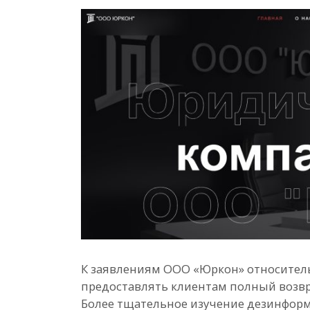
К заявлениям ООО «Юркон» относител
предоставлять клиентам полный возвра
Более тщательное изучение дезинфор