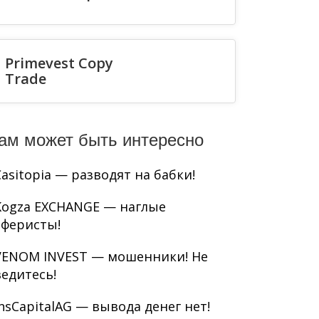
Primevest Copy
Trade
ам может быть интересно
Casitopia — разводят на бабки!
Kogza EXCHANGE — наглые
аферисты!
VENOM INVEST — мошенники! Не
ведитесь!
InsCapitalAG — вывода денег нет!