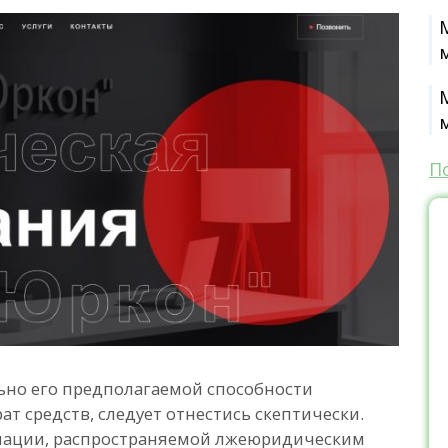
П
ьно его предполагаемой способности
т средств, следует отнестись скептически.
мации, распространяемой лжеюридическим