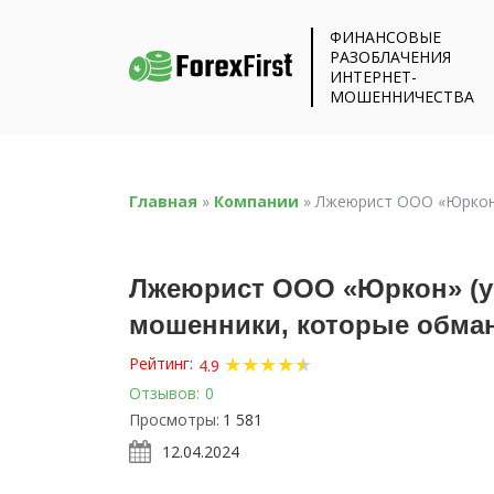
ФИНАНСОВЫЕ
РАЗОБЛАЧЕНИЯ
ИНТЕРНЕТ-
МОШЕННИЧЕСТВА
Главная
»
Компании
»
Лжеюрист ООО «Юркон» 
Лжеюрист ООО «Юркон» (yu
мошенники, которые обма
★
★
★
★
★
★
Рейтинг:
4.9
Отзывов:
0
Просмотры:
1 581
12.04.2024