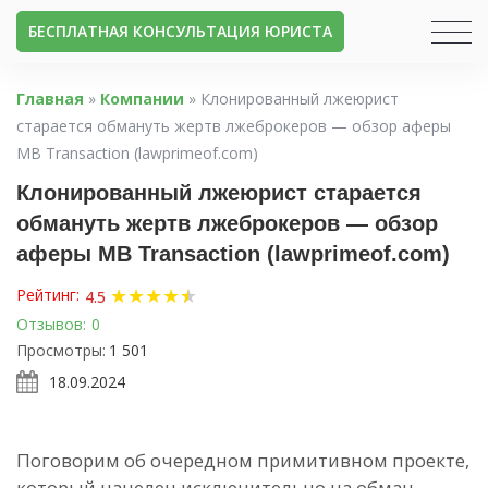
БЕСПЛАТНАЯ КОНСУЛЬТАЦИЯ ЮРИСТА
Главная
»
Компании
»
Клонированный лжеюрист
старается обмануть жертв лжеброкеров — обзор аферы
MB Transaction (lawprimeof.com)
Клонированный лжеюрист старается
обмануть жертв лжеброкеров — обзор
аферы MB Transaction (lawprimeof.com)
★
★
★
★
★
★
Рейтинг:
4.5
Отзывов:
0
Просмотры:
1 501
18.09.2024
Поговорим об очередном примитивном проекте,
который нацелен исключительно на обман