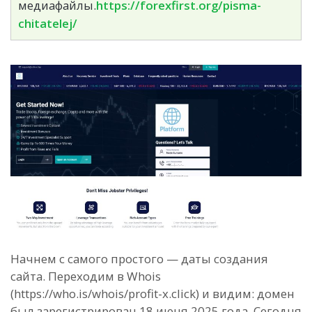
медиафайлы.
https://forexfirst.org/pisma-
chitatelej/
Начнем с самого простого — даты создания
сайта. Переходим в Whois
(https://who.is/whois/profit-x.click) и видим: домен
был зарегистрирован 18 июня 2025 года. Сегодня