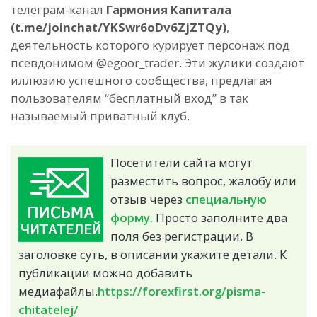
телеграм-канал
Гармония Капитала
(t.me/joinchat/YKSwr6oDv6ZjZTQy)
,
деятельность которого курирует персонаж под
псевдонимом @egoor_trader. Эти жулики создают
иллюзию успешного сообщества, предлагая
пользователям “бесплатный вход” в так
называемый приватный клуб.
Посетители сайта могут
разместить вопрос, жалобу или
отзыв через
специальную
форму.
Просто заполните два
поля без регистрации. В
заголовке суть, в описании укажите детали. К
публикации можно добавить
медиафайлы.
https://forexfirst.org/pisma-
chitatelej/