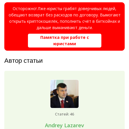
Осторожно! Лже-юристы грабят доверчивых людей,
обещают возврат без расходов по договору. Вымогают
открыть криптокошелёк, пополнить счёт в биткойнах и
дальше выманивают деньги.
Памятка при работе с
юристами
Автор статьи
Статей: 46
Andrey Lazarev