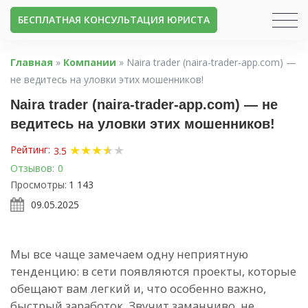
БЕСПЛАТНАЯ КОНСУЛЬТАЦИЯ ЮРИСТА
Главная
»
Компании
»
Naira trader (naira-trader-app.com) —
не ведитесь на уловки этих мошенников!
Naira trader (naira-trader-app.com) — не
ведитесь на уловки этих мошенников!
★
★
★
★
★
★
Рейтинг:
3.5
Отзывов:
0
Просмотры:
1 143
09.05.2025
Мы все чаще замечаем одну неприятную
тенденцию: в сети появляются проекты, которые
обещают вам легкий и, что особенно важно,
быстрый заработок. Звучит заманчиво, не