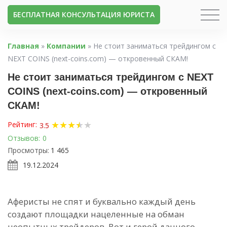
БЕСПЛАТНАЯ КОНСУЛЬТАЦИЯ ЮРИСТА
Главная
»
Компании
»
Не стоит заниматься трейдингом с
NEXT COINS (next-coins.com) — откровенный СКАМ!
Не стоит заниматься трейдингом с NEXT
COINS (next-coins.com) — откровенный
СКАМ!
★
★
★
★
★
★
Рейтинг:
3.5
Отзывов:
0
Просмотры:
1 465
19.12.2024
Аферисты не спят и буквально каждый день
создают площадки нацеленные на обман
неопытных трейдеров. Вот и герой данного